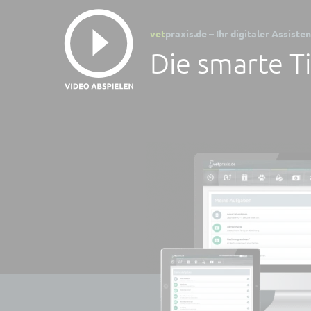
vet
praxis.de – Ihr digitaler Assis
Die smarte T