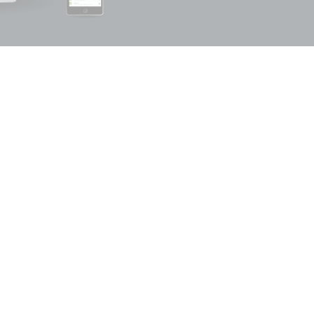
-Software
Kunden & Patienten
 Verwaltung von Kunden und Patienten Ihrer
rarztpraxis wird ab jetzt genial einfach: Unser
itiver digitaler Karteikasten, optimal
ukturierte Patientenakten und umfassende
umentationsmöglichkeiten für Besuche