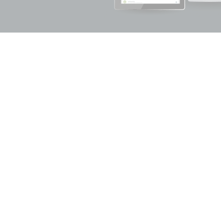
s-Highlights der Tierarzt
Dashboard &
Workflow
Die
nd
Tie
Welcher Patient wird gerade von welchem
intu
Mitarbeiter behandelt? Unser Workflow hat
str
darauf stets die passende Antwort. Mit unserem
Dok
Dashboard erleben Sie eine besonders effiziente