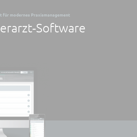
tent für modernes Praxismanagement
ierarzt‑Software